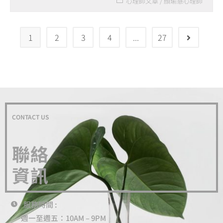
心理師文章
/
顏瑜慧心理師
1
2
3
4
...
27
CONTACT US
聯絡
資訊
服務時間 :
週一至週五：10AM – 9PM