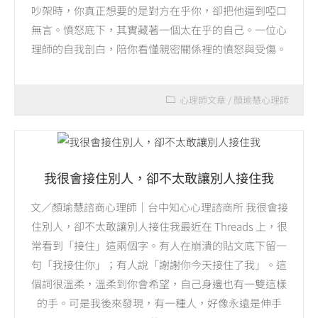
吵架時，你真正想要的是對方在乎你，卻把他逼到啞口
無言。憤怒底下，其實藏著一個太在乎的自己。一位心
理師的自我剖白，陪你看懂親密關係裡的憤怒與受傷。
心理師文章
/
顏瑜慧心理師
我很會接住別人，卻不太敢讓別人接住我
文／顏瑜慧諮商心理師｜台中知心心理諮商所 我很會接
住別人，卻不太敢讓別人接住我最近在 Threads 上，很
常看到「接住」這兩個字。有人在崩潰的貼文底下留一
句「我接住你」；有人說「謝謝你今天接住了我」。這
個詞很溫柔，溫柔到你會希望，自己身邊也有一雙這樣
的手。可是我後來發現，有一種人，好像永遠是伸手