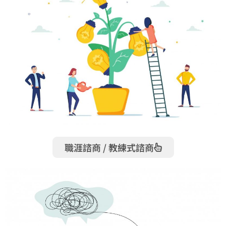
職涯諮商 / 教練式諮商