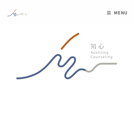
MENU
台中市西區心理諮商推薦
/
專業優質的心理諮商所
/
教練式諮商
/
藝
術治療
/
伴侶諮商
/
同志友善
/
多元文化諮商
/
親子諮商
/
情緒管理
/
職
場壓力與溝通諮商