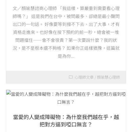
文／顏瑜慧諮商心理師 「我這樣，算嚴重到需要看心理
師嗎？」 這是我們在台中，被問最多、卻總是最小聲問
出口的一句話。 好像要等到撐不下去、出了大事，才有
資格走進來。也好像在按下預約的前一秒，總會被一堆
問題擋住——會不會很貴？第一次要說什麼？我的狀
況，是不是根本還不夠格？ 如果你正這樣猶豫，這篇就
是為你...
心理師文章
/
顏瑜慧心理師
當愛的人變成障礙物：為什麼我們越在乎，越
把對方逼到啞口無言？