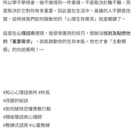
所以學不學得會、做不做得到一件事情，不是取決於難不難，而
是取決於它對你有多重要。因此當在生活中，身邊的人不願意改
變，這時候我們如何啟動他的「心理生存需求」就是關鍵了。
這是在
心理諮商
裡頭，我很常運用的技巧，想辦法
找到及點燃他
的「重要需求」
，就能啟動他的生存本能，他也才會「主動積
極」的向前衝啊！～
#知心心理諮商所 #所長
#改變的秘訣
#如何破除恐懼勇敢行動
#顏瑜慧諮商心理師
#教練式諮商 #心靈教練