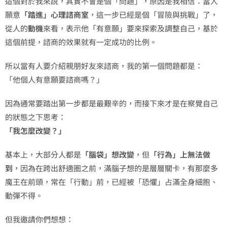
這個對於我來說，其實不會是個「問題」，原因是我相信：當人
願意
「踏進」心理諮商室
，這一步已經是個「冒險與挑戰」了，
從人的
動機
來看，表示他「有意願」要來探索及調整自己，基於
這個前提，諮商的效果就有一定成功的比例。
所以當有人要介紹親朋好友來諮商，我的第一個問題都是：
「他個人有意願要諮商嗎？」
因為通常要踏出第一步都是最艱辛的，而接下來才是在察覺自己
的狀態之下思考：
「我怎麼改變？」
基本上，大部分人都是
「腦袋」想改變
，但
「行為」上無法做
到
，因為在跨出舒適圈之前，滿腦子想的是層層關卡，有那麼多
魔王在前頭，常在「行動」前，已經被「恐懼」占滿全身細胞、
動彈不得。
但我邀請你們想想：