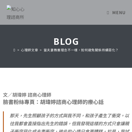
MENU
BLOG
>
心理師文章
>
當夫妻教養理念不一樣，如何避免關係持續惡化？
文／
胡瑋婷 諮商心理師
臉書粉絲專頁：
胡瑋婷諮商心理師的療心話
那天，先生照顧孩子的方式與我不同，和孩子產生了衝突。以
往我都會直接指出先生的錯誤，但我發現這樣的方式只會讓親
子衝突惡化成夫妻衝突，彼此的心情只會更糟糕。於是，我試