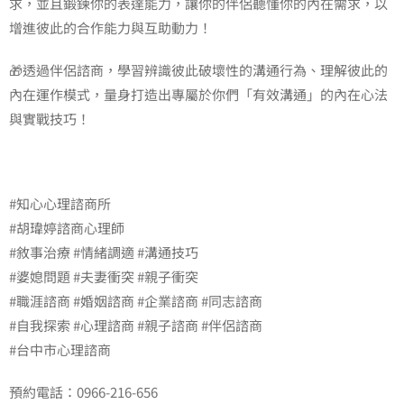
求，並且鍛鍊你的表達能力，讓你的伴侶聽懂你的內在需求，以
增進彼此的合作能力與互助動力！
🎁透過伴侶諮商，學習辨識彼此破壞性的溝通行為、理解彼此的
內在運作模式，量身打造出專屬於你們「有效溝通」的內在心法
與實戰技巧！
#知心心理諮商所
#胡瑋婷諮商心理師
#敘事治療 #情緒調適 #溝通技巧
#婆媳問題 #夫妻衝突 #親子衝突
#職涯諮商 #婚姻諮商 #企業諮商 #同志諮商
#自我探索 #心理諮商 #親子諮商 #伴侶諮商
#台中市心理諮商
預約電話：0966-216-656