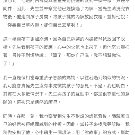
沒想到，他選的內褲竟與爸爸先前挑選的款式一模一樣，只是不
同件。因此，先生並未察覺他已經換過了內褲。當先生清洗完衣
物後，他走到孩子房間，將孩子挑的內褲放回衣櫃，並對他說：
「你要自己拿內褲，那你自己去拿啊！」
這一舉讓孩子更加崩潰，因為自己挑選的內褲被爸爸放回了衣
櫃。先生看到孩子的反應，心中的火氣也上來了，但他努力壓抑
著，最後不耐煩地說：「算了，那你自己洗，我不想幫你洗
了！」
我一直是個相當尊重孩子意願的媽媽，以往若遇到類似的情況，
我可能會責備先生沒有事先徵詢孩子的意見。不過，我也明白，
其實在大多數情況下，先生與孩子的互動中，都是很尊重他的意
願的，這次只是偶然的疏忽。
同時，在那一刻，我也察覺到先生不耐煩的語氣背後，隱藏著自
己的好意被拒絕而感到的挫折。因此，當孩子來找我哭訴時，我
稍微安撫了他，心中萌生一個想法：用「說故事」的方式，幫助