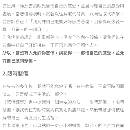
這是用一種友善的眼光關懷自己的感受，並且同理自己的感受與
處境。當悲傷湧現時，試著以理解取代苛責、以同理取代攻擊，
並告訴自己：「我允許自己能夠好好感受悲傷，因悲傷就像愛一
樣，都是人的一部分。」
自我疼惜的語言，能重新建立一個安全的內在關係，讓我們能在
悲傷中被自己好好接住，不再只能完全仰賴他人。
所以，當沒有人允許你悲傷，請記得－－疼惜自己的感受，並允
許自己感到悲傷。
2.限時悲傷
在失去的多年後，我就不能悲傷了嗎？有些悲傷，不會因時間而
淡去，只是變成了生活的一部分。
《悲傷練習》書中提到另一個重要的方法：「限時悲傷」。限時
悲傷，讓我們在有限時間內真實地與痛共處，然後帶著那份被理
解的自己，再度回到生活裡。
作者建議我們，可以點燃一支小小的蠟燭，將親人的照片放在面