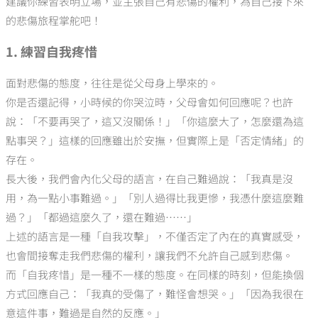
建議你練習表明立場，並主張自己有悲傷的權利，為自己接下來
的悲傷旅程掌舵吧！
1. 練習自我疼惜
面對悲傷的態度，往往是從父母身上學來的。
你是否還記得，小時候的你哭泣時，父母會如何回應呢？也許
說：「不要再哭了，這又沒關係！」「你這麼大了，怎麼還為這
點事哭？」這樣的回應雖出於安撫，但實際上是「否定情緒」的
存在。
長大後，我們會內化父母的語言，在自己難過說：「我真是沒
用，為一點小事難過。」「別人過得比我更慘，我憑什麼這麼難
過？」「都過這麼久了，還在難過……」
上述的語言是一種「自我攻擊」，不僅否定了內在的真實感受，
也會間接奪走我們悲傷的權利，讓我們不允許自己感到悲傷。
而「自我疼惜」是一種不一樣的態度。在同樣的時刻，但能換個
方式回應自己：「我真的受傷了，難怪會想哭。」「因為我很在
意這件事，難過是自然的反應。」