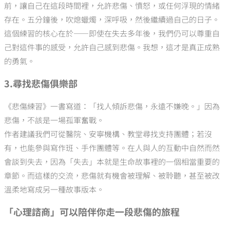
前，讓自己在這段時間裡，允許悲傷、憤怒，或任何浮現的情緒
存在。五分鐘後，吹熄蠟燭，深呼吸，然後繼續過自己的日子。
這個練習的核心在於——即使在失去多年後，我們仍可以尊重自
己對這件事的感受，允許自己感到悲傷。我想，這才是真正成熟
的勇氣。
3.尋找悲傷俱樂部
《悲傷練習》一書寫道：「找人傾訴悲傷，永遠不嫌晚。」因為
悲傷，不該是一場孤軍奮戰。
作者建議我們可從醫院、安寧機構、教堂尋找支持團體；若沒
有，也能參與寫作班、手作團體等。在人與人的互動中自然而然
會談到失去，因為「失去」本就是生命故事裡的一個相當重要的
章節。而這樣的交流，悲傷就有機會被理解、被聆聽，甚至被改
溫柔地寫成另一種故事版本。
「心理諮商」可以陪伴你走一段悲傷的旅程