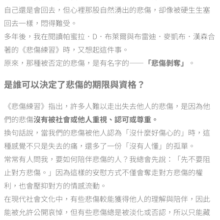
自己還是會回去，但心裡那股自然湧出的悲傷，卻像被硬生生塞
回去一樣，悶得難受。
多年後，我在閱讀帕蜜拉．D．布萊爾與布雷迪．麥凱布．漢森合
著的《悲傷練習》時，又想起這件事。
原來，那種被否定的悲傷，是有名字的——
「悲傷剝奪」
。
是誰可以決定了悲傷的期限與資格？
《悲傷練習》指出，許多人難以走出失去他人的悲傷，是因為他
們的悲傷
沒有被社會或他人重視、認可或尊重。
換句話說，當我們的悲傷被他人認為「沒什麼好傷心的」時，這
種感覺不只是失去的痛，還多了一份「沒有人懂」的孤單。
常常有人問我，要如何陪伴悲傷的人？我總會先說：「先不要阻
止對方悲傷。」因為這樣的安慰方式不僅會奪走對方悲傷的權
利，也會壓抑對方的情感流動。
在現代社會文化中，有些悲傷較能獲得他人的理解與陪伴，因此
能被允許公開哀悼，但有些悲傷總是被淡化或否認，所以只能藏