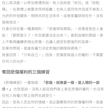
在心底深處。以參加喪禮來說，有人因為是「前任」或「前配
偶」，在喪禮上被要求保持距離；也有人是同性伴侶或不被家人
允許的伴侶關係，明明共同生活多年，卻被家屬排除在外，沒有
資格悼念。
社會也存在著一種潛規則：「悲傷得有期限」。就像是有些人會
說：「都那麼久了，你怎麼還沒走出來？」面對這樣的質疑，使
人不敢再繼續表現出悲傷，也讓人感受到更強烈的孤單。
如果你問我，是誰有權力決定悲傷的期限與資格？
我會回答：「只有自己。」因為，悲傷是每個人的權利，不需要
任何人的允許。
奪回悲傷權利的三個練習
《悲傷練習》一書寫道：
「悲傷，就像愛一樣，是人類的一部
分。」
也就是說，沒有人能從我們身上拿走悲傷的權利，也沒有
任何人有權力禁止我們去感受它。
因此，若有人否定你的情緒，或企圖奪取你的悲傷權利時，我會