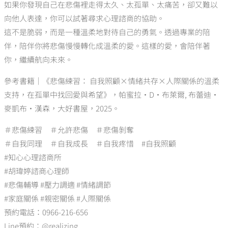
如果你發現自己在悲傷裡走得太久、太孤單、太痛苦，卻又難以
向他人表達，你可以試著尋求心理諮商的協助。
這不是脆弱，而是一種溫柔地對待自己的勇氣。透過專業的陪
伴，陪伴你將悲傷慢慢轉化成溫柔的愛。這樣的愛，會陪伴著
你，繼續航向未來。
參考書籍｜《悲傷練習： 自我照顧×情緒共存×人際關係的溫柔
支持，在孤單中找回愛與希望》，帕蜜拉‧D‧布萊爾, 布蕾迪‧
麥凱布‧漢森，大好書屋，2025。
＃悲傷練習 ＃允許悲傷 ＃悲傷剝奪
＃自我同理 ＃自我成長 ＃自我疼惜 #自我照顧
#知心心理諮商所
#胡瑋婷諮商心理師
#悲傷輔導 #壓力調適 #情緒調節
#家庭關係 #親密關係 #人際關係
預約電話：0966-216-656
Line預約：@realizing