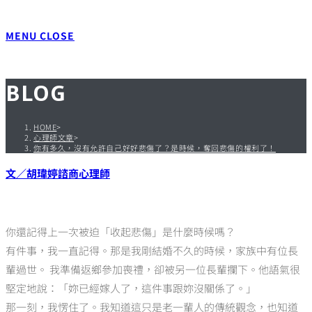
MENU
CLOSE
BLOG
HOME
>
心理師文章
>
你有多久，沒有允許自己好好悲傷了？是時候，奪回悲傷的權利了！
文／胡瑋婷諮商心理師
你還記得上一次被迫「收起悲傷」是什麼時候嗎？
有件事，我一直記得。那是我剛結婚不久的時候，家族中有位長
輩過世。 我準備返鄉參加喪禮，卻被另一位長輩攔下。他語氣很
堅定地說：「妳已經嫁人了，這件事跟妳沒關係了。」
那一刻，我愣住了。我知道這只是老一輩人的傳統觀念，也知道