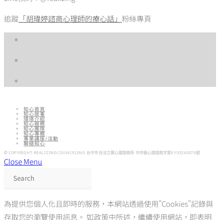
追蹤
「胡瑋婷諮商心理師的療心話」
粉絲專頁
知心首頁
知心故事
環境介紹
知心服務
知心團隊
知心專欄
專業講座/活動
聯絡知心
© COPYRIGHT-REALIZINGCOUNSELING 台中市合法立案心理諮商所 中市衛心理諮商字第XY03240070號​​
Close Menu
為提供您個人化且即時的服務，本網站透過使用"Cookies"記錄與
存取您的瀏覽使用訊息。 如政策中所述，繼續使用網站，即表明