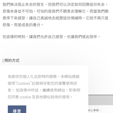
我們無法阻止失去的發生，但我們可以決定如何回應這份失去。
悲傷本身並不可怕，可怕的是我們不願意去理解它。而當我們願
意停下來感受，讓自己真誠地去經歷這份情緒時，它就不再只是
悲傷，而是成長的養分。
在這樣的時刻，讓我們允許自己感受，也讓我們彼此陪伴。
| 預約方式
・LINE好友預約：@realizing
為提供您個人化且即時的服務，本網站透過
使用"Cookies"記錄與存取您的瀏覽使用訊
・電話預約：0966-216-656
息。 如政策中所述，繼續使用網站，即表明
您同意 cookie 及其他類似技術的使用。
知心首頁
接受
知心故事
環境介紹
知心服務
知心團隊
知心專欄