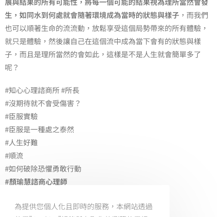
展與結果的所有可能性，將每一個可能的結果視為理所當然會發
生，如同水到何處就會隨著環境成為當時的狀態與樣子
，而我們
也可以順著生命的流流動，放鬆享受這個局勢帶來的所有體驗，
就只是體驗，然後讓自己在這個流中成為當下會有的狀態與樣
子，而且是理所當然的會如此，這樣是不是人生就會簡單多了
呢？
#知心心理諮商所 #所長
#沒期待就不會受傷害？
#臣服實驗
#臣服是一種處之泰然
#人生好難
#順流
#如何破除恐懼勇敢行動
#顏瑜慧諮商心理師
#教練式諮商 #心靈教練
為提供您個人化且即時的服務，本網站透過
#職涯諮商 #婚姻諮商 #企業諮商 #同志諮商