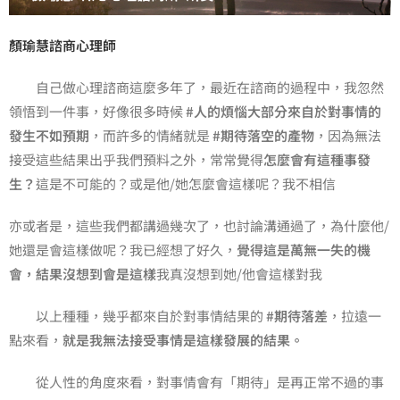
顏瑜慧諮商心理師
自己做心理諮商這麼多年了，最近在諮商的過程中，我忽然
領悟到一件事，好像很多時候
#人的煩惱大部分來自於對事情的
發生不如預期
，而許多的情緒就是
#期待落空的產物
，因為無法
接受這些結果出乎我們預料之外，常常覺得
怎麼會有這種事發
生？
這是不可能的？或是他/她怎麼會這樣呢？我不相信
亦或者是，這些我們都講過幾次了，也討論溝通過了，為什麼他/
她還是會這樣做呢？
我已經想了好久，
覺得這是萬無一失的機
會，結果沒想到會是這樣
我真沒想到她/他會這樣對我
以上種種，幾乎都來自於對事情結果的
#期待落差
，拉遠一
點來看，
就是我無法接受事情是這樣發展的結果。
從人性的角度來看，對事情會有「期待」是再正常不過的事