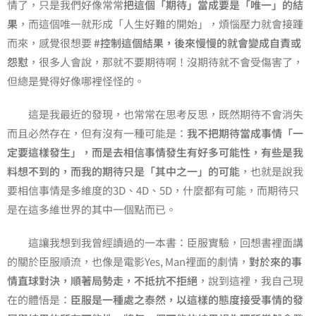
情了，只是我們好像常常
把這個「期待」當成要是「唯一」的結
果
，而這個唯一就形成「人生好難的開始」，煩惱壓力就會接踵
而來，感覺很想要
#控制這個結果，後來慢慢的就會變成自責或
怨懟
，很多人會說，那就不要期待啊！沒期待就不會受傷害了，
但總是覺得好像哪裡怪怪的。
這是我最近的發現，也常常在思考反思，既然期待不會消失
而且必然存在，但有沒有一種可能是：
我不把期待當成事情「一
定要這樣發生」，而是去相信事情發生有好多可能性，有些是我
料想不到的，而我的期待只是「其中之一」的可能
，也就是說我
要相信事情是多維度的3D、4D、5D，什麼都有可能，而期待只
是在這多維世界的其中一個點而已。
這讓我想到我曾經讀過的一本書：臣服實驗，回想書裡面講
的關於臣服順流，也像是電影Yes, Man裡面的劇情，
對於來的事
情直球對決，順著局勢走，不抵抗不拒絕
，說到這裡，我自己現
在的體悟是：
臣服是一種處之泰然，以這樣的態度接受事情的發