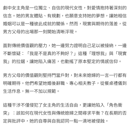
劇中女主角是一位獨立、自信的現代女性，對愛情抱持著深刻的
信念。她的男友體貼、有規劃，也願意支持她的夢想，讓她相信
婚姻可以是一種彼此成就的關係。然而，現實與期待的落差，從
男方父母的出場那一刻開始清晰浮現。
面對傳統價值觀的壓力，她一邊努力證明自己足以被接納，一邊
不斷懷疑：「我是不是真的不夠好？」這種「理想我」與「現實
我」的拉鋸，讓她陷入痛苦，也動搖了原本堅定的情感信仰。
男方父母的價值觀則堅持門當戶對，對未來媳婦的一言一行都有
明確期待。他們希望她婚後辭職、專心相夫教子，從餐桌禮儀到
生活作息，無一不加以規範。
這種干涉不僅侵犯了女主角的生活自由，更讓她陷入「角色衝
突」：該如何在現代女性與傳統媳婦之間尋求平衡？在長期的否
定與批評中，她的自尊與自我認同一點一滴地被侵蝕。