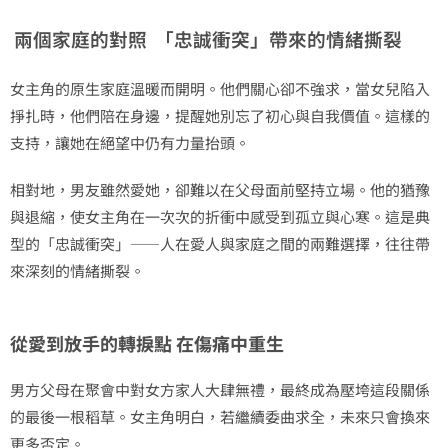
兩個家庭的對照 「忠誠衝突」帶來的情緒撕裂
女主角的原生家庭溫暖而開明。他們關心卻不強求，當女兒陷入
掙扎時，他們陪在身邊，提醒她別忘了初心與自我價值。這樣的
支持，讓她在絕望中仍有力量抬頭。
相對地，男友雖然愛她，卻難以在父母面前堅持立場。他的猶豫
與退縮，使女主角在一次次的折衝中感受到孤立與心寒。這是典
型的「忠誠衝突」——人在愛人與家庭之間的兩難選擇，往往帶
來深刻的情緒撕裂。
從愛到放手的轉捩點 在傷痛中重生
男方父母在聚會中對女方家人大肆無禮，最終成為壓垮這段關係
的最後一根稻草。女主角明白，若繼續委曲求全，未來只會換來
更多否定。