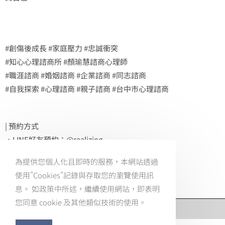
#創傷後成長 #家庭壓力 #忠誠衝突
#知心心理諮商所 #顏瑜慧諮商心理師
#職涯諮商 #婚姻諮商 #企業諮商 #同志諮商
#自我探索 #心理諮商 #親子諮商 #台中市心理諮商
| 預約方式
・LINE好友預約：@realizing
・電話預約：0966-216-656
為提供您個人化且即時的服務，本網站透過
使用"Cookies"記錄與存取您的瀏覽使用訊
息。 如政策中所述，繼續使用網站，即表明
您同意 cookie 及其他類似技術的使用。