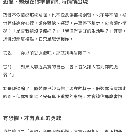
恐懼，總是在你準備前行時悄悄出現
恐懼不像憤怒那樣喧嘩，也不像悲傷那樣劇烈。它不哭不鬧，卻
悄悄住進你心裡，讓你猶豫、遲疑，甚至停下腳步。它會讓你懷
疑：「是否我還沒準備好？」「我值得更好的生活嗎？」其實，
恐懼沒那麼複雜。
它只是想保護你。
它說：「你以前受過傷吧，那就別再冒險了。」
它問：「如果太靠近真實的自己，會不會又讓人看到你的脆
弱？」
於是你退縮了，假裝你已經習慣了現在的樣子，假裝你沒有想走
的路。但你知道嗎？
只有真正重要的事情，才會讓你那麼害怕。
有恐懼，才有真正的勇敢
我們總以為「勇敢」意味沒有恐懼，其實正好相反。
真正的勇