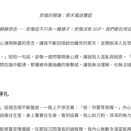
悲傷的開端：那天電話響起
靜靜想念——悲傷從不只有一種樣子。悲傷沒有 SOP，我們都在用
心湧現無盡的思念，讓我不斷回憶起他離世的那天，並開始深入反
。」短短一句話，卻像一道閃電劈進心裡，讓我陷入混亂與困惑。
問在腦中翻湧，那種被命運抽離的衝擊感，讓我無法理解、也無法
掙扎
」這個念頭不斷盤旋。一路上不停念著：「爸，你要等我喔。」內
送進往生室，身上覆著往生被，看到這幕，我心如刀割，深深的無
能移靈至殯儀館。在那段沉悶漫長的過程裡，我內心無數次渴望能