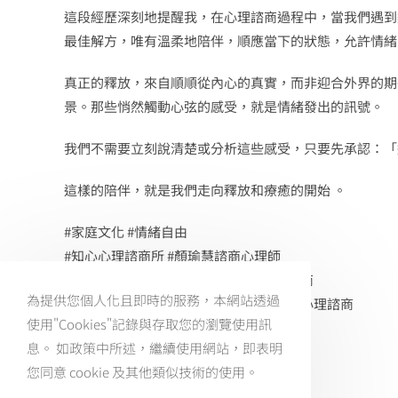
這段經歷深刻地提醒我，在心理諮商過程中，當我們遇到
最佳解方，唯有溫柔地陪伴，順應當下的狀態，允許情緒
真正的釋放，來自順順從內心的真實，而非迎合外界的期
景。那些悄然觸動心弦的感受，就是情緒發出的訊號。
我們不需要立刻說清楚或分析這些感受，只要先承認：「
這樣的陪伴，就是我們走向釋放和療癒的開始 。
#家庭文化 #情緒自由
#知心心理諮商所 #顏瑜慧諮商心理師
#職涯諮商 #婚姻諮商 #企業諮商 #同志諮商
為提供您個人化且即時的服務，本網站透過
#自我探索 #心理諮商 #親子諮商 #台中市心理諮商
使用"Cookies"記錄與存取您的瀏覽使用訊
| 預約方式
息。 如政策中所述，繼續使用網站，即表明
・LINE好友預約：@realizing
您同意 cookie 及其他類似技術的使用。
・電話預約：0966-216-656