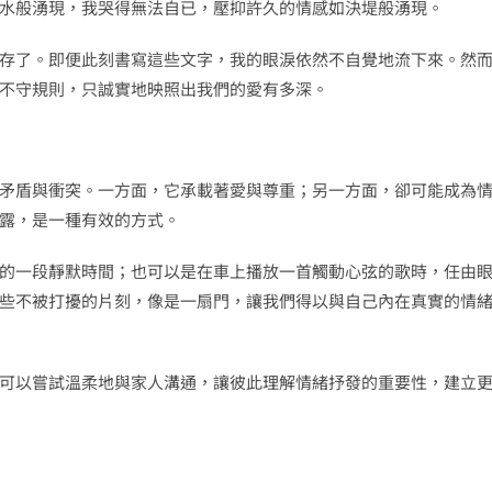
水般湧現，我哭得無法自已，壓抑許久的情感如決堤般湧現。
存了。即便此刻書寫這些文字，我的眼淚依然不自覺地流下來。然
不守規則，只誠實地映照出我們的愛有多深。
矛盾與衝突。一方面，它承載著愛與尊重；另一方面，卻可能成為
露，是一種有效的方式。
的一段靜默時間；也可以是在車上播放一首觸動心弦的歌時，任由
些不被打擾的片刻，像是一扇門，讓我們得以與自己內在真實的情
可以嘗試溫柔地與家人溝通，讓彼此理解情緒抒發的重要性，建立