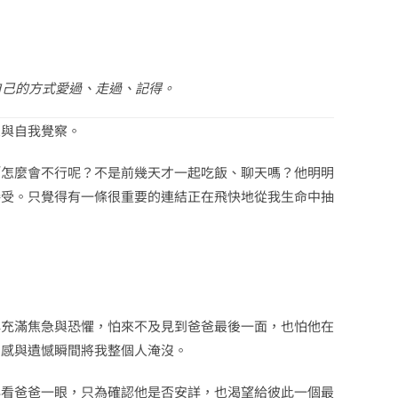
自己的方式愛過、走過、記得。
思與自我覺察。
「怎麼會不行呢？不是前幾天才一起吃飯、聊天嗎？他明明
接受。只覺得有一條很重要的連結正在飛快地從我生命中抽
心充滿焦急與恐懼，怕來不及見到爸爸最後一面，也怕他在
力感與遺憾瞬間將我整個人淹沒。
再看爸爸一眼，只為確認他是否安詳，也渴望給彼此一個最