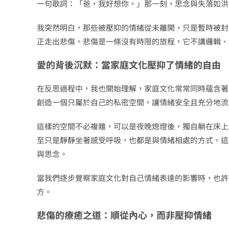
一句歌詞：「爸，我好想你。」那一刻，思念與失落如洪
我突然明白，那些被壓抑的情緒從未離開，只是暫時被封
正走出悲傷。悲傷是一條沒有時限的旅程，它不講邏輯、
愛的背後沉默：當家庭文化壓抑了情緒的自由
在反思過程中，我也開始理解，家庭文化常常同時蘊含著
創造一個只屬於自己的私密空間，讓情緒安全且充分地流
這樣的空間不必複雜，可以是夜晚熄燈後，獨自躺在床上
至只是靜靜坐著感受呼吸，也都是與情緒相處的方式。這
與思念。
當我們逐步覺察家庭文化對自己情緒表達的影響時，也許
方。
悲傷的療癒之道：順從內心，而非壓抑情緒