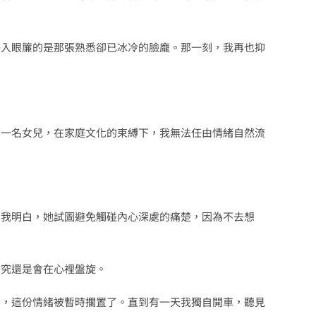
映入眼簾的是那張熟悉卻已冰冷的臉龐。那一刻，我再也抑
為一名女兒，在家庭文化的束縛下，我無法任由情緒自然流
」我明白，她試圖避免觸碰內心深處的痛楚，因為不去想
終究還是會在心裡盤旋。
中，這份情緒被暫時擱置了。直到有一天我獨自開車，聽見