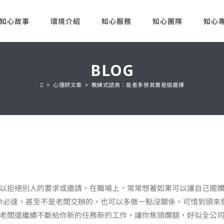
知心故事
環境介紹
知心服務
知心團隊
知心
BLOG
>
心理師文章
>
教練式諮商：能者多勞其實是個選擇
以拒絕別人的要求或邀請。在職場上，常常想著如果可以讓自己擺
必達，甚至不是老闆交辦的，也可以多做一點沒關係。可惜到頭來發現，當
老闆還繼續不斷給你新的任務新的工作，讓你焦頭爛額，好似全公