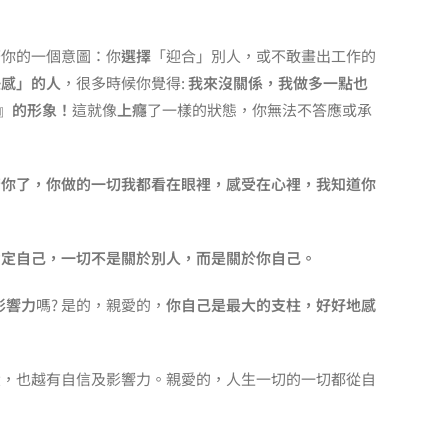
著你的一個意圖：你
選擇
「迎合」別人，或不敢畫出工作的
任感」的人
，很多時候你覺得:
我來沒關係，我做多一點也
題』的形象！
這就像
上癮
了一樣的狀態，你無法不答應或承
苦你了，你做的一切我都看在眼裡，感受在心裡，我知道你
肯定自己，一切不是關於別人，而是關於你自己。
影響力
嗎? 是的，親愛的，
你自己是最大的支柱，好好地感
大，也越有自信及影響力。親愛的，人生一切的一切都從自