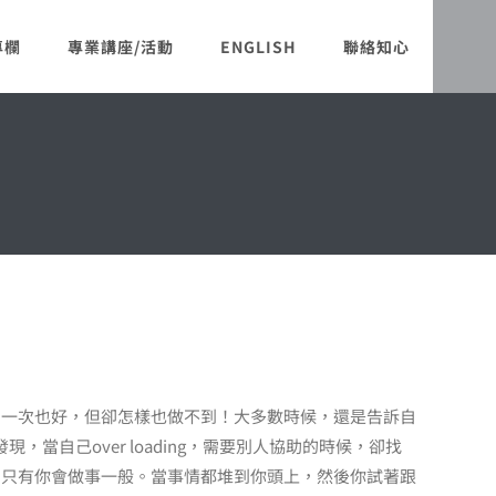
專欄
專業講座/活動
ENGLISH
聯絡知心
爛一次也好，但卻怎樣也做不到！大多數時候，還是告訴自
自己over loading，需要別人協助的時候，卻找
司只有你會做事一般。當事情都堆到你頭上，然後你試著跟