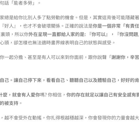
句話「能者多勞」。
家總是給你比別人多了點勞動的機會。但是，其實這背後可能隱藏
『好人』，也才不會破壞關係。正確的說法是
你是一個非常「有責
在裏頭，所以你
外在呈現一直都給人家的是: 『你可以』，『你沒問
心頭，卻怎樣也無法適時畫界線表明自己的狀態與感受。
你一起分擔、甚至是有人可以來到你面前，跟你說聲「
謝謝你，辛
自己。讓自己停下來，看看自己、聽聽自己以及體驗自己，好好的
什麼，就會有人愛你
嗎? 你相信，
你的存在就足以讓自己有安全感有
的被支持
。
，越不會受外在動搖，你扎得根越穩越深，你會發現你的力量會越