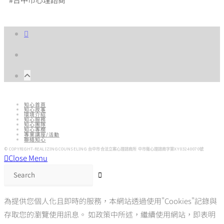
知心首頁
知心故事
環境介紹
知心服務
知心團隊
知心專欄
專業講座/活動
聯絡知心
© COPYRIGHT-REALIZINGCOUNSELING 台中市合法立案心理諮商所 中市衛心理諮商字第XY03240070號​​
Close Menu
為提供您個人化且即時的服務，本網站透過使用"Cookies"記錄與
存取您的瀏覽使用訊息。 如政策中所述，繼續使用網站，即表明