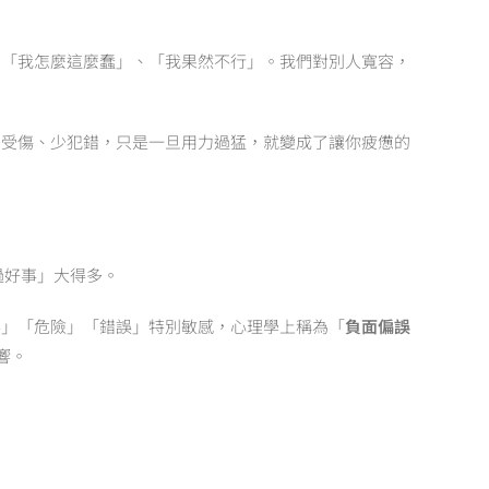
：「我怎麼這麼蠢」、「我果然不行」。我們對別人寬容，
少受傷、少犯錯，只是一旦用力過猛，就變成了讓你疲憊的
過好事」大得多。
事」「危險」「錯誤」特別敏感，心理學上稱為「
負面偏誤
響。