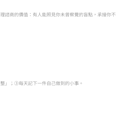
心理諮商的價值：有人能照見你未曾察覺的盲點，承接你不
。
調整」；③每天記下一件自己做到的小事。