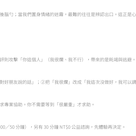
後腦勺；當我們置身情緒的迷霧，最難的往往是辨認出口。這正是
評則攻擊「你這個人」（我很爛、我不行），帶來的是耗竭與逃避
對好朋友說的話」；②把「我很爛」改成「我這次沒做好，我可以
求專業協助。你不需要等到「很嚴重」才求助。
,000／50 分鐘），另有 30 分鐘 NT$0 公益諮詢，先體驗再決定。