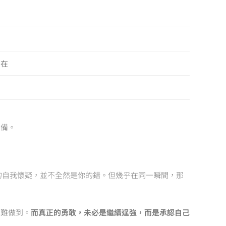
仍在
責備。
的自我懷疑，並不全然是你的錯。但幾乎在同一瞬間，那
很難做到。
而真正的勇敢，未必是繼續逞強，而是承認自己