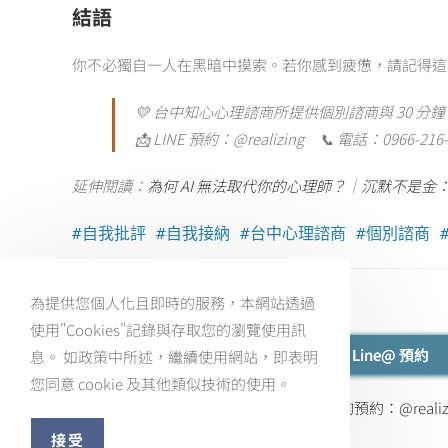
結語
你不必獨自一人在黑暗中摸索。若你感到疲憊，請記得這
💛 台中知心心理諮商所提供個別諮商與 30 分鐘
📩 LINE 預約：@realizing 📞 電話：0966-216-
延伸閱讀：
為何 AI 無法取代你的心理師？
｜
沉默不是金
#自我批評 #自我接納 #台中心理諮商 #個別諮商 
為提供您個人化且即時的服務，本網站透過
使用"Cookies"記錄與存取您的瀏覽使用訊
點我 Line@ 預約
息。 如政策中所述，繼續使用網站，即表明
您同意 cookie 及其他類似技術的使用。
Line專人諮詢預約：@realiz
接受