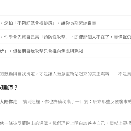
，深怕「不夠好就會被排擠」，讓你長期緊繃自責
，你學會先罵自己當「預防性攻擊」，即使那個人不在了，責備聲
步」，但長期自我攻擊只會推向焦慮與耗竭
的鼓勵與自我肯定，才是讓人願意重新站起來的真正燃料——不是
心理師？
人陪你走。
讀到這裡，你也許稍稍嘆了一口氣：原來那些反覆襲來
像一條被反覆踏出的深溝。我們理智上明白該善待自己，情感上卻