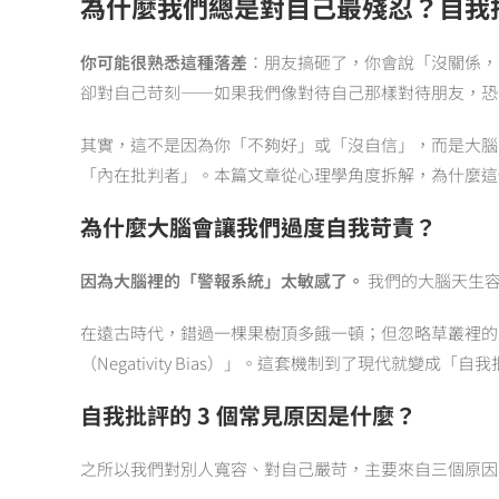
為什麼我們總是對自己最殘忍？自我批
你可能很熟悉這種落差
：朋友搞砸了，你會說「沒關係，
卻對自己苛刻——如果我們像對待自己那樣對待朋友，恐
其實，這不是因為你「不夠好」或「沒自信」，而是大腦
「內在批判者」。本篇文章從心理學角度拆解，為什麼這
為什麼大腦會讓我們過度自我苛責？
因為大腦裡的「警報系統」太敏感了。
我們的大腦天生容
在遠古時代，錯過一棵果樹頂多餓一頓；但忽略草叢裡的
（Negativity Bias）」。這套機制到了現代就
自我批評的 3 個常見原因是什麼？
之所以我們對別人寬容、對自己嚴苛，主要來自三個原因