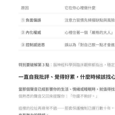
原因
它在你心裡做什麼
① 負面偏誤
注意力習慣先掃描缺點與風險
② 內化權威
心裡住著一個「嚴格的大人」
③ 控制感迷思
誤以為「對自己狠一點才會進
特別要破解第 3 點
：腦神經科學與臨床觀察都指出，穩定
一直自我批評、覺得好累，什麼時候該找
當那個聲音已經影響你的生活、情緒或睡眠時，就值得找
個熟悉的聲音又回來提醒你：「你還不夠好。」
這樣的拉扯再尋常不過——那套保護機制已運行數十年，
也有無力的時候。