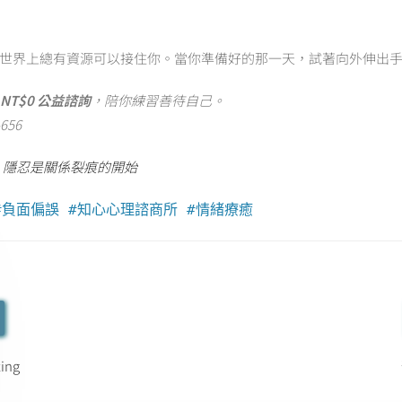
世界上總有資源可以接住你。當你準備好的那一天，試著向外伸出
NT$0 公益諮詢
，陪你練習善待自己。
656
：隱忍是關係裂痕的開始
#負面偏誤 #知心心理諮商所 #情緒療癒
ing