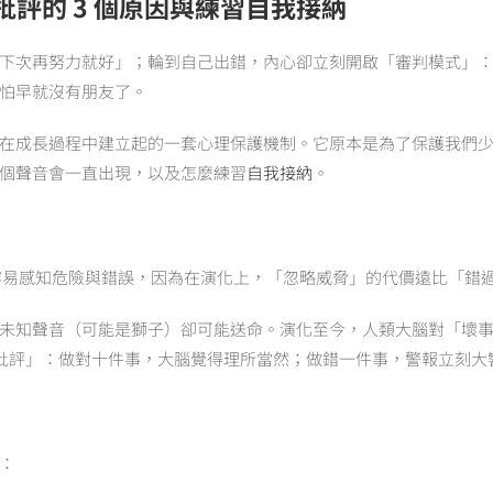
評的 3 個原因與練習自我接納
下次再努力就好」；輪到自己出錯，內心卻立刻開啟「審判模式」
怕早就沒有朋友了。
在成長過程中建立起的一套心理保護機制。它原本是為了保護我們
個聲音會一直出現，以及怎麼練習
自我接納
。
易感知危險與錯誤，因為在演化上，「忽略威脅」的代價遠比「錯
未知聲音（可能是獅子）卻可能送命。演化至今，人類大腦對「壞
變成「自我批評」：做對十件事，大腦覺得理所當然；做錯一件事，警報立刻大
：