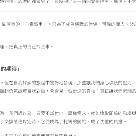
色完整、該做的都做到了，有時卻仍有一瞬間覺得陌生，那個人不
造了一副厚重的「心靈盔甲」，只為了成為稱職的伴侶、可靠的職人、
理，把真正的自己找回來。
像的期待」
。但在自我探索的旅程中驚訝地發現，那些讓我們身心俱疲的壓力
鼓起勇氣誠實自我對話，會看見一個更深的真相：真正讓我們緊繃
略。我們誤以為，只要不斷付出、壓抑需求，就能換取關係的和諧
了交換某種肯定時，它便成為了耗竭的開始，成了沈重的負擔。
，正是內心那個最需要被看見的自己。