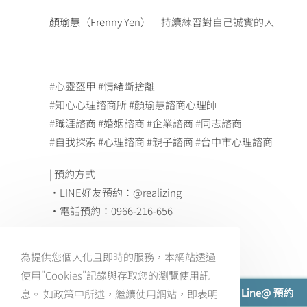
顏瑜慧（Frenny Yen）
｜持續練習對自己誠實的人
#心靈盔甲 #情緒斷捨離
#知心心理諮商所 #顏瑜慧諮商心理師
#職涯諮商 #婚姻諮商 #企業諮商 #同志諮商
#自我探索 #心理諮商 #親子諮商 #台中市心理諮商
| 預約方式
・LINE好友預約：@realizing
・電話預約：0966-216-656
為提供您個人化且即時的服務，本網站透過
使用"Cookies"記錄與存取您的瀏覽使用訊
點我 Line@ 預約
息。 如政策中所述，繼續使用網站，即表明