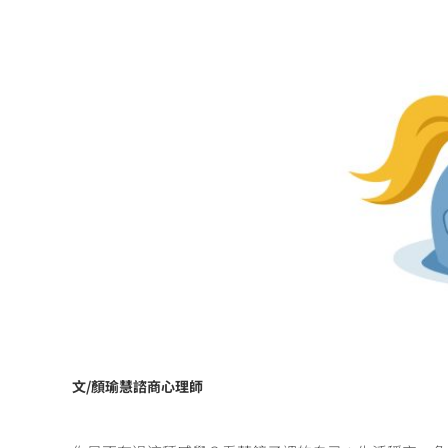
文/顏瑜慧諮商心理師