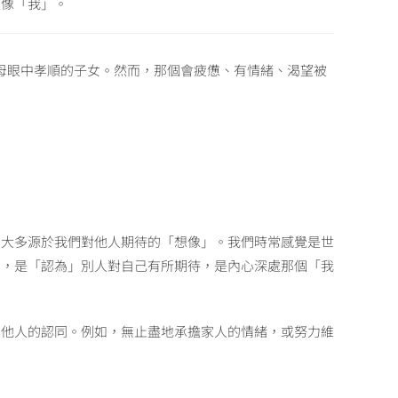
太像「我」。
父母眼中孝順的子女。然而，那個會疲憊、有情緒、渴望被
，大多源於我們對他人期待的「想像」。我們時常感覺是世
的，是「認為」別人對自己有所期待，是內心深處那個「我
與他人的認同。例如，無止盡地承擔家人的情緒，或努力維