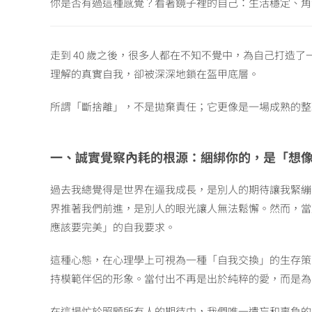
你是否有過這種感覺？看著鏡子裡的自己：生活穩定、角
走到 40 歲之後，很多人都在不知不覺中，為自己打
理解的真實自我，卻被深深地鎖在盔甲底層。
所謂「斷捨離」，不是拋棄責任；它更像是一場成熟的整
一、誠實覺察內耗的根源：綑綁你的，是「想
過去我總覺得是世界在逼我成長，是別人的期待讓我緊繃
界推著我們前進，是別人的眼光讓人無法鬆懈。然而，當
應該要完美」的自我要求。
這種心態，在心理學上可視為一種「自我交換」的生存策
持模範伴侶的形象。當付出不再是出於純粹的愛，而是為
在這場忙於照顧所有人的期待中，我們唯一遺忘和辜負的