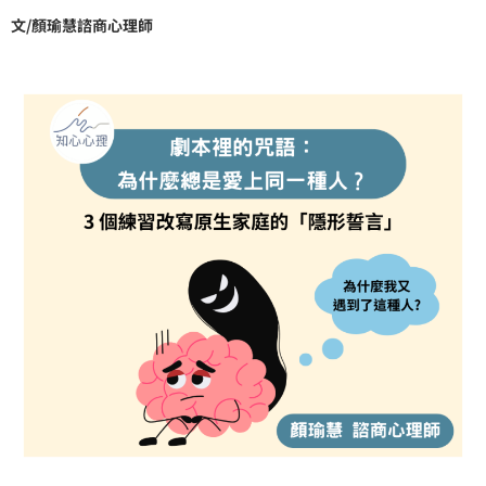
文/顏瑜慧諮商心理師