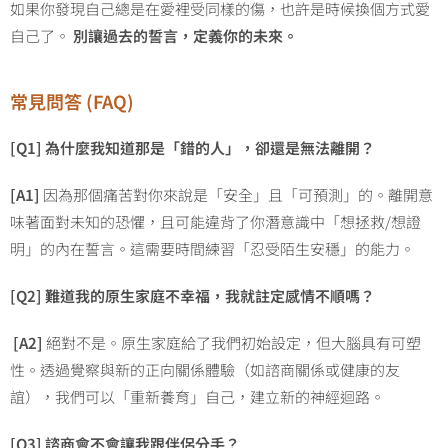
如果你發現自己總是在愛裡受同樣的傷，也許是時候換個方式愛
自己了。
別讓過去的誓言，定義你的未來。
常見問答 (FAQ)
[Q1]
為什麼我知道那是「錯的人」，卻還是無法離開？
[A1]
因為那個痛苦對你來說是「安全」且「可預測」的。離開意
味著面對未知的恐懼，且可能違背了你潛意識中「想拯救/想證
明」的內在誓言。這需要時間練習「忍受陌生安穩」的能力。
[Q2]
難道我的原生家庭不幸福，我就註定感情不順嗎？
[A2]
絕對不是。原生家庭給了我們初始設定，但大腦具有可塑
性。透過覺察與新的正向關係體驗（如諮商關係或健康的友
誼），我們可以「重新養育」自己，建立新的神經迴路。
[Q3]
諮商會不會讓我跟伴侶分手？