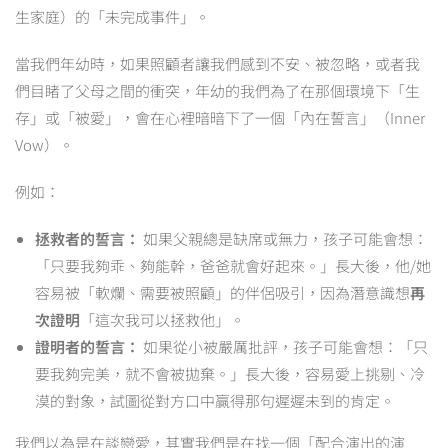
生家庭）的「未完成事件」。
當我們年幼時，如果照顧者讓我們感到不安、被忽略，或者我
們目睹了父母之間的衝突，年幼的我們為了在那個環境下「生
存」或「被愛」，會在心裡暗暗下了一個「內在誓言」（Inner
Vow）。
例如：
拯救者的誓言：
如果父親總是缺席或無力，孩子可能會想：
「只要我夠乖、夠能幹，爸爸就會好起來。」長大後，他/她
容易被「軟爛、需要被照顧」的伴侶吸引，因為潛意識想
再
次證明
「這次我可以拯救他」。
證明者的誓言：
如果從小被嚴厲批評，孩子可能會想：「只
要我夠完美，就不會被拋棄。」長大後，容易愛上挑剔、冷
漠的對象，試圖從對方口中贏得那句遲遲未到的肯定。
我們以為是在談戀愛，其實我們是在找一個「配合演出的演