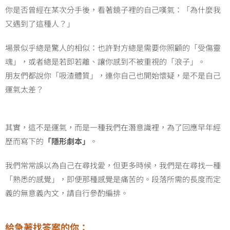
你是否曾經在某次分手後，看著鏡子裡的自己嘆氣：「為什麼我
又遇到了這種人？」
場景似乎總是驚人的相似：也許對方總是需要你照顧的「受傷靈
魂」，或者總是若即若離、讓你感到不被重視的「浪子」。
朋友們都說你「吸渣體質」，連你自己也開始懷疑，是不是自己
運氣太差？
其實，這不是運氣，而是一種我們在潛意識裡，為了回應早年經
歷而寫下的
「隱形劇本」
。
我們常常誤以為自己在尋找愛，但更多時候，我們是在尋找一種
「熟悉的感覺」，即便那種感覺是痛苦的。
段落所需的長度而定
義的無意義內文，請自行參酌編排。
給急著找答案的你：