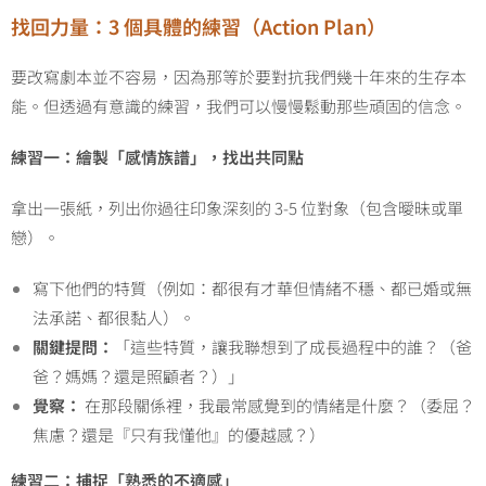
找回力量：3
個具體的練習（Action Plan
）
要改寫劇本並不容易，因為那等於要對抗我們幾十年來的生存本
能。但透過有意識的練習，我們可以慢慢鬆動那些頑固的信念。
練習一：繪製「感情族譜」，找出共同點
拿出一張紙，列出你過往印象深刻的 3-5 位對象（包含曖昧或單
戀）。
寫下他們的特質（例如：都很有才華但情緒不穩、都已婚或無
法承諾、都很黏人）。
關鍵提問：
「這些特質，讓我聯想到了成長過程中的誰？（爸
爸？媽媽？還是照顧者？）」
覺察：
在那段關係裡，我最常感覺到的情緒是什麼？（委屈？
焦慮？還是『只有我懂他』的優越感？）
練習二：捕捉「熟悉的不適感」