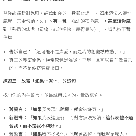
當你認識新對象時，請啟動你的「身體雷達」。 如果這個人讓你
感覺「天雷勾動地火」
、有一種
「強烈的宿命感」
，甚至讓你感
到
「熟悉的焦慮（胃痛、心跳過快、患得患失）」，請先按下暫
停鍵。
告訴自己：「這可能不是真愛，而是我的創傷被啟動了。」
真正的親密關係，通常感覺是溫暖、平靜、且可以自在做自己
的，而不是像搭雲霄飛車。
練習三：改寫「如果…
就…
」的造句
找出你的內在誓言，並嘗試用成人的力量改寫它。
舊誓言：
「
如果
我表現出脆弱，
就
會被嫌棄。」
新選擇：
「
如果
我表達脆弱，而對方無法接納，
這代表他不適
合我，而不是我不夠好。
」
舊誓言：
「
如果
我不拯救他，他
就
會毀掉，而我就是壞人。」