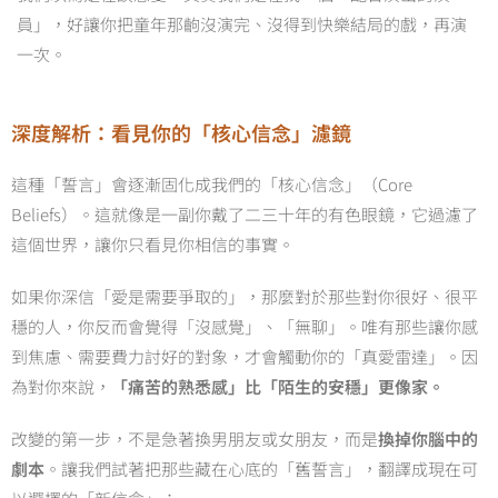
員」，好讓你把童年那齣沒演完、沒得到快樂結局的戲，再演
一次。
深度解析：看見你的「核心信念」濾鏡
這種「誓言」會逐漸固化成我們的「核心信念」（
Core
Beliefs
）。這就像是一副你戴了二三十年的有色眼鏡，它過濾了
這個世界，讓你只看見你相信的事實。
如果你深信「愛是需要爭取的」，那麼對於那些對你很好、很平
穩的人，你反而會覺得「沒感覺」、「無聊」。唯有那些讓你感
到焦慮、需要費力討好的對象，才會觸動你的「真愛雷達」。因
為對你來說，
「痛苦的熟悉感」比「陌生的安穩」更像家。
改變的第一步，不是急著換男朋友或女朋友，而是
換掉你腦中的
劇本
。讓我們試著把那些藏在心底的「舊誓言」，翻譯成現在可