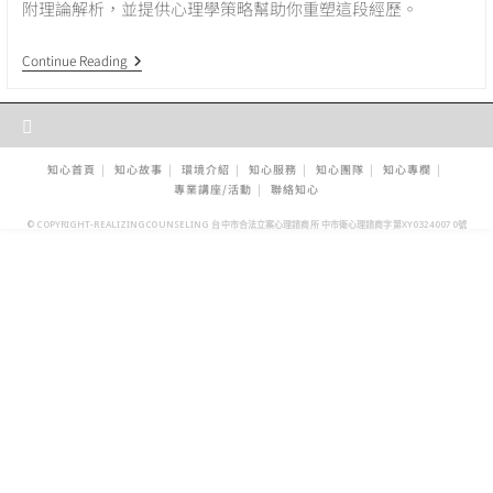
附理論解析，並提供心理學策略幫助你重塑這段經歷。
說
Continue Reading
好
了
要
遺
忘，
為
知心首頁
知心故事
環境介紹
知心服務
知心團隊
知心專欄
什
專業講座/活動
聯絡知心
麼
記
© COPYRIGHT-REALIZINGCOUNSELING 台中市合法立案心理諮商所 中市衛心理諮商字第XY03240070號​​
憶
卻
比
愛
情
更
頑
固？