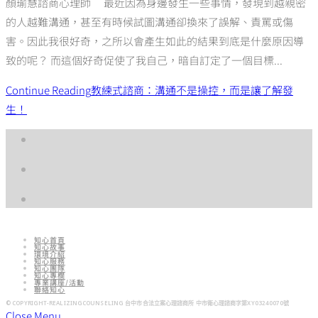
顏瑜慧諮商心理師 最近因為身邊發生一些事情，發現到越親密
的人越難溝通，甚至有時候試圖溝通卻換來了誤解、責罵或傷
害。因此我很好奇，之所以會產生如此的結果到底是什麼原因導
致的呢？ 而這個好奇促使了我自己，暗自訂定了一個目標...
Continue Reading
教練式諮商：溝通不是操控，而是讓了解發
生！
知心首頁
知心故事
環境介紹
知心服務
知心團隊
知心專欄
專業講座/活動
聯絡知心
© COPYRIGHT-REALIZINGCOUNSELING 台中市合法立案心理諮商所 中市衛心理諮商字第XY03240070號​​
Close Menu