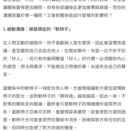
讓關係變得更加親密，但有些卻讓彼此更加疲憊與疏遠。而你的
溝通是屬於哪一種呢？又會對關係造成什麼樣的影響呢？
1.被動溝通：總是順從的「軟柿子」
在人際互動的過程中，你不喜歡與人發生衝突，因此會習慣性退
讓，甚至壓抑自己去迎合他人。在朋友眼中，你是一位不折不扣
的「好人」，但只有你最明瞭當「好人」的代價－必須壓抑內心
的感受、想法與需求，不能做自己想做的事，永遠失去自己的聲
音。
當關係中的軟柿子一味配合他人時，也會間接讓對方更加習慣軟
柿子的配合，並對軟柿子的「期待值」越來越高。如此一來，不
對等的關係走向極端，最終會引發軟柿子的情緒爆炸或突然消
失。當軟柿子忍無可忍時，會變得容易暴怒，這會使對方感到困
惑，軟柿子也可能會突然在關係中消失，拒絕與對方有任何的互
動，但同時也拒絕了對方改過的機會。