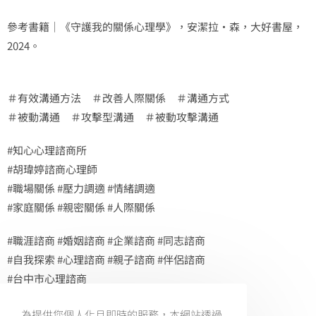
參考書籍｜《守護我的關係心理學》，安潔拉‧森，大好書屋，
2024。
＃有效溝通方法 ＃改善人際關係 ＃溝通方式
＃被動溝通 ＃攻擊型溝通 ＃被動攻擊溝通
#知心心理諮商所
#胡瑋婷諮商心理師
#職場關係 #壓力調適 #情緒調適
#家庭關係 #親密關係 #人際關係
#職涯諮商 #婚姻諮商 #企業諮商 #同志諮商
#自我探索 #心理諮商 #親子諮商 #伴侶諮商
#台中市心理諮商
預約電話：0966-216-656
為提供您個人化且即時的服務，本網站透過