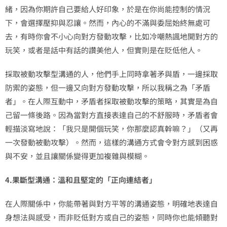
緒，因為你期許自己要給人好印象，於是在你尚能控制的情況
下，會選擇壓抑與忍讓。然而，內心的不滿與委屈始終無處可
去，有時你會不小心向對方發動攻擊，比如冷嘲熱諷地開對方的
玩笑，或者是話中有話的讚美他人，但實則是在貶低他人。
採取被動攻擊型溝通的人，他們手上同時拿著矛與盾，一邊採取
防禦的姿態，但一邊又向對方發動攻擊，所以我稱之為「矛盾
者」。在人際互動中，矛盾者採取被動攻擊的策略，其實是為自
己留一條後路。因為當對方直接表達自己的不舒服時，矛盾者會
輕描淡寫地說：「我只是開個玩笑，你那麼認真幹嘛？」（又再
一次發動被動攻擊）。然而，這樣的溝通方式會令對方感到困惑
與不安，並且讓關係變得更加複雜與模糊。
4.果斷型溝通：溫和且堅定的「正向連結者」
在人際關係中，你能帶著與對方平等的溝通姿態，明確地表達自
身想法與感受，而非貶低對方或自己的姿態，同時你也能傾聽對