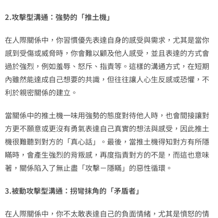
2.攻擊型溝通：強勢的「推土機」
在人際關係中，你習慣優先表達自身的感受與需求，尤其是當你
感到受傷或威脅時，你會難以顧及他人感受，並且表達的方式會
過於強烈，例如羞辱、怒斥、指責等。這樣的溝通方式，在短期
內雖然能達成自己想要的共識，但往往讓人心生反感或恐懼，不
利於親密關係的建立。
當關係中的推土機一味用強勢的態度對待他人時，也會間接讓對
方更不願意或更沒有勇氣表達自己真實的想法與感受，因此推土
機很難聽到對方的「真心話」。最後，當推土機得知對方有所隱
瞞時，會產生強烈的背叛感，再度指責對方的不是，而這也意味
著，關係陷入了無止盡「攻擊－隱瞞」的惡性循環。
3.被動攻擊型溝通：拐彎抹角的「矛盾者」
在人際關係中，你不太敢表達自己的負面情緒，尤其是憤怒的情