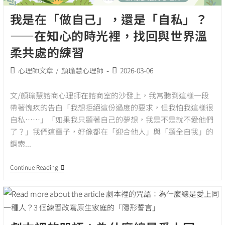
我是在「做自己」，還是「自私」？
——在知心的時光裡，找回與世界溫
柔共處的練習
Post
Post
心理師文章
/
顏瑜慧心理師
2026-03-06
category:
published:
文/顏瑜慧諮商心理師在諮商室的沙發上，我常聽到這樣一段
帶著愧疚的告白「我想拒絕這份過度的要求，但我怕我這樣很
自私……」「如果我只顧著自己的夢想，我是不是就不愛他們
了？」我們這輩子，好像都在「迎合他人」與「顧全自我」的
鋼索...
我
Continue Reading
是
在
「做
自
己」，
還
是