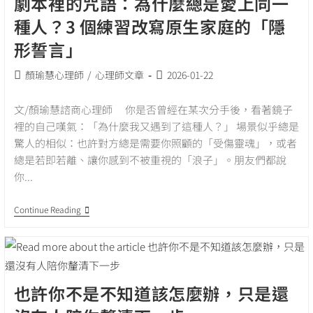
劇本裡的咒語：為什麼總是愛上同一
「自
私」？
種人？3 個練習改寫原生家庭的「隱
——
在
形誓言」
知
心
Post
Post
顏瑜慧心理師
/
心理師文章
2026-01-22
的
時
category:
published:
光
文/顏瑜慧諮商心理師 你是否曾經在某次分手後，看著鏡子
裡，
找
裡的自己嘆氣：「為什麼我又遇到了這種人？」 場景似乎總是
回
驚人的相似：也許對方總是需要你照顧的「受傷靈魂」，或者
與
世
總是若即若離、讓你感到不被重視的「浪子」。朋友們都說
界
你...
溫
柔
共
劇
Continue Reading
處
本
的
裡
練
的
習
咒
語：
為
也許你不是不知道該怎麼辦，只是還
什
麼
總